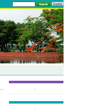
English
Search