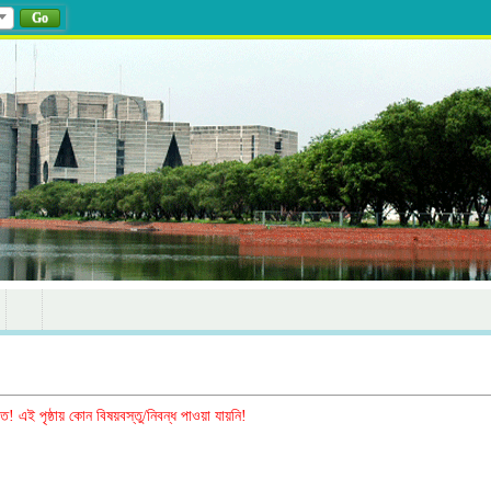
Go
িত! এই পৃষ্ঠায় কোন বিষয়বস্তু/নিবন্ধ পাওয়া যায়নি!